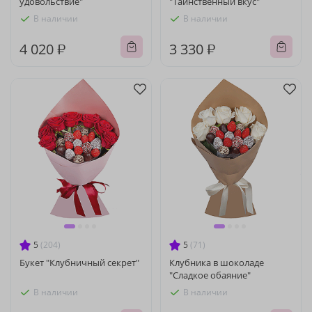
удовольствие"
"Таинственный вкус"
В наличии
В наличии
4 020 ₽
3 330 ₽
5
(204)
5
(71)
Букет "Клубничный секрет"
Клубника в шоколаде
"Сладкое обаяние"
В наличии
В наличии