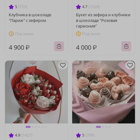
5
(733)
4.7
(1529)
Клубника в шоколаде
Букет из зефира и клубники
"Париж" с зефиром
в шоколаде "Розовая
гармония"
Под заказ
Под заказ
4 900 ₽
4 000 ₽
4.9
(1427)
5
(789)