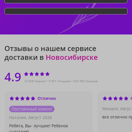
Отзывы о нашем сервисе
доставки в
Новосибирске
4.9
14 828 Оценок
9 951 Отзывов
503 905 Заказов
Отлично
Михаил,
Авгус
Постоянный клиент
все отлично п
Наталия,
Август 2026
Ребята, Вы- лучшие! Ребенок
счастлив!