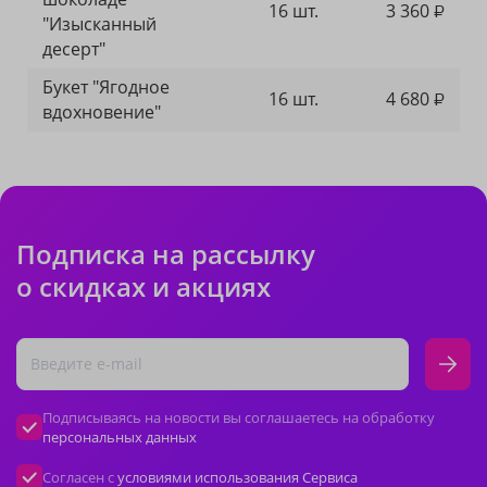
16 шт.
3 360
₽
"Изысканный
десерт"
Букет "Ягодное
16 шт.
4 680
₽
вдохновение"
Подписка на рассылку
о скидках и акциях
Подписываясь на новости вы соглашаетесь на обработку
персональных данных
Согласен с
условиями использования Сервиса