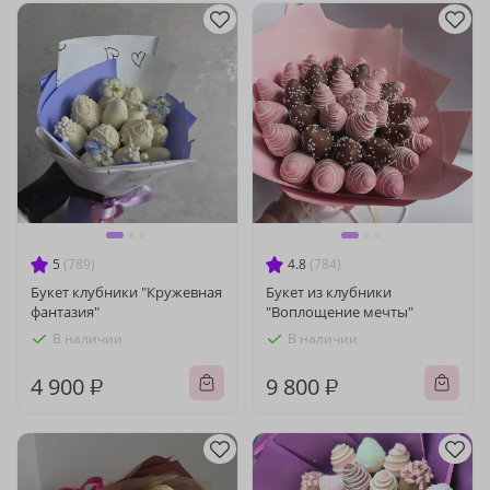
5
(789)
4.8
(784)
Букет клубники "Кружевная
Букет из клубники
фантазия"
"Воплощение мечты"
В наличии
В наличии
4 900 ₽
9 800 ₽