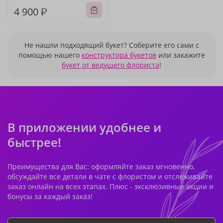
4 900 ₽
Не нашли подходящий букет? Соберите его сами с
помощью нашего
конструктора букетов
или закажите
букет от ведущего флориста
!
В приложении удобнее и
быстрее!
Преимущества для Вас: оформляйте заказ мгновенно,
обсуждайте все детали в чате с флористом и отслеживайте
заказ онлайн на всех этапах. Плюс - эксклюзивные акции и
бонусы за каждый заказ!