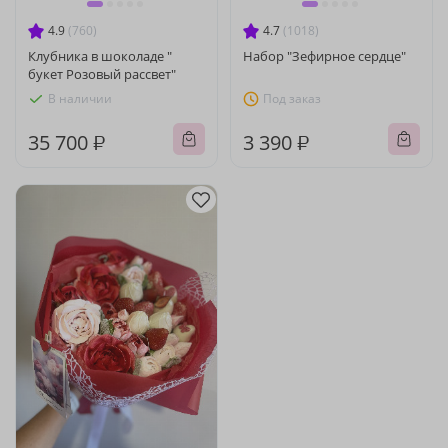
4.9
(760)
4.7
(1018)
Клубника в шоколаде "
Набор "Зефирное сердце"
букет Розовый рассвет"
В наличии
Под заказ
35 700 ₽
3 390 ₽