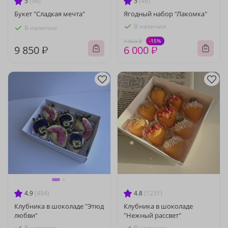
5
(98)
5
(46)
Букет "Сладкая мечта"
Ягодный набор "Лакомка"
В наличии
В наличии
-15%
7 060 ₽
9 850 ₽
6 000 ₽
4.9
(494)
4.8
(1231)
Клубника в шоколаде "Этюд
Клубника в шоколаде
любви"
"Нежный рассвет"
В наличии
В наличии