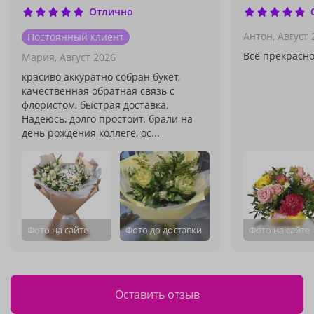
Отлично
Антон,
Август 
Постоянный клиент
Всё прекрасно
Мария,
Август 2026
красиво аккуратно собран букет,
качественная обратная связь с
флористом, быстрая доставка.
Надеюсь, долго простоит. брали на
день рождения коллеге, ос...
Фото на сайте
Фото до доставки
Фото на сайте
Оставить отзыв