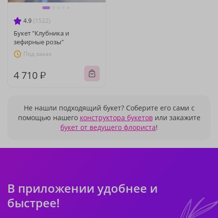
4.9
(1522)
Букет "Клубника и
зефирные розы"
Под заказ
4 710 ₽
Не нашли подходящий букет? Соберите его сами с
помощью нашего
конструктора букетов
или закажите
букет от ведущего флориста
!
В приложении удобнее и
быстрее!