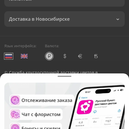
Доставка в Новосибирске
Язык интерфейса:
Валюта:
©
Служба круглосуточной доставки цветов в
Новосибирске
Русский Букет, 2026
Общество с ограниченной ответственностью «Технология»
ОГРН: 1195476081745, ИНН: 5410081997
Юридический адрес: г. Новосибирск, ул. Ипподромская,
д.42, оф. 3
Рейтинг Русского букета в г. Новосибирск