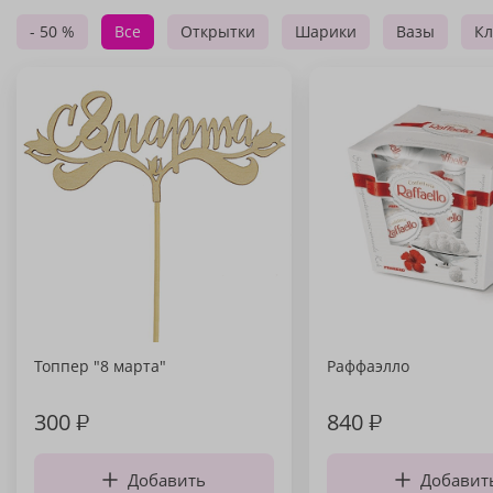
- 50 %
Все
Открытки
Шарики
Вазы
Кл
Топпер "8 марта"
Раффаэлло
300
₽
840
₽
Добавить
Добавит