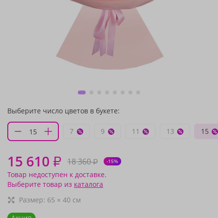
Выберите число цветов в букете:
7
9
11
13
15
15 610
₽
18 360
₽
-15%
Товар недоступен к доставке.
Выберите товар из
каталога
Размер:
65
×
40
см
Акция