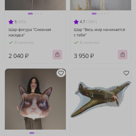
5
(993)
4.7
(1081)
Шар-фигура "Снежная
Шар "Весь мир начинается
наседка"
с тебя"
В наличии
В наличии
2 040 ₽
3 950 ₽