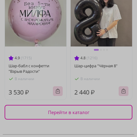
4.9
(1715)
4.8
(1216)
Шар-бабл с конфетти
Шар-цифра "Чёрная 8"
"Взрыв Радости"
В наличии
В наличии
3 530 ₽
2 440 ₽
Перейти в каталог