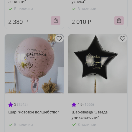
легкости"
успеха"
В наличии
В наличии
2 380 ₽
2 010 ₽
5
(1542)
4.9
(1666)
Шар "Розовое волшебство"
Шар-звезда "Звезда
уникальности"
В наличии
В наличии