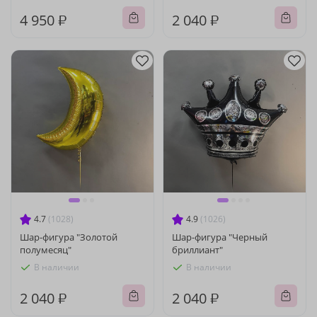
4 950 ₽
2 040 ₽
4.7
(1028)
4.9
(1026)
Шар-фигура "Золотой
Шар-фигура "Черный
полумесяц"
бриллиант"
В наличии
В наличии
2 040 ₽
2 040 ₽