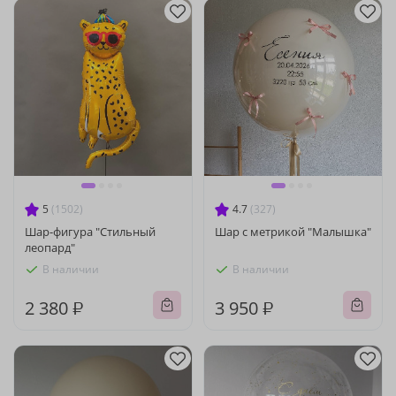
5
(1502)
4.7
(327)
Шар-фигура "Стильный
Шар с метрикой "Малышка"
леопард"
В наличии
В наличии
2 380 ₽
3 950 ₽