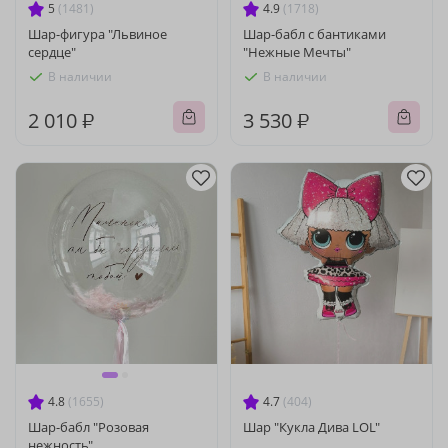
5
(1481)
4.9
(1718)
Шар-фигура "Львиное
Шар-бабл с бантиками
сердце"
"Нежные Мечты"
В наличии
В наличии
2 010 ₽
3 530 ₽
4.8
(1655)
4.7
(404)
Шар-бабл "Розовая
Шар "Кукла Дива LOL"
нежность"