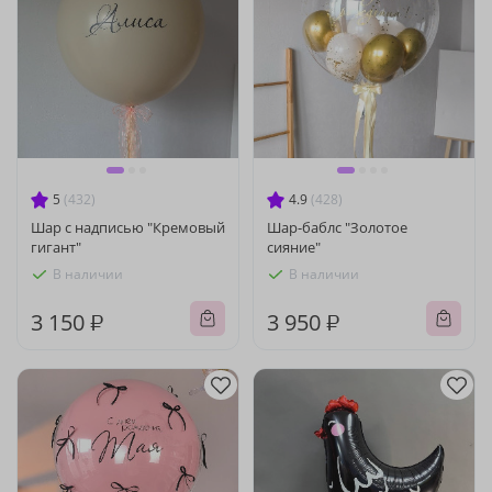
5
(432)
4.9
(428)
Шар с надписью "Кремовый
Шар-баблс "Золотое
гигант"
сияние"
В наличии
В наличии
3 150 ₽
3 950 ₽