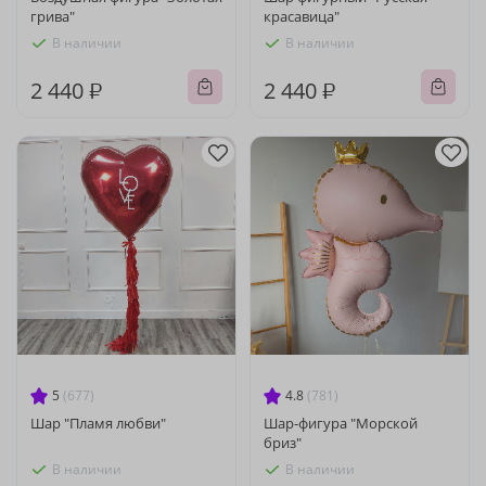
грива"
красавица"
В наличии
В наличии
2 440 ₽
2 440 ₽
5
(677)
4.8
(781)
Шар "Пламя любви"
Шар-фигура "Морской
бриз"
В наличии
В наличии