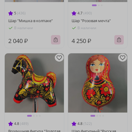
5
(436)
4.7
(490)
Шар "Мишка в колпаке"
Шар "Розовая мечта"
В наличии
В наличии
2 040 ₽
4 250 ₽
4.8
(489)
4.8
(522)
Воздушная фигура "Золотая
Шар фигурный "Русская