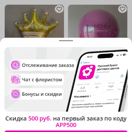
5
(1036)
5
(1067)
Шар-фигура "Золотой
Шар "Пурпурное
триумф"
признание"
В наличии
В наличии
2 040 ₽
3 950 ₽
Скидка
500 руб.
на первый заказ по коду
APP500