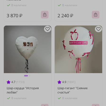
В наличии
В наличии
3 870 ₽
2 240 ₽
4.7
(1153)
4.9
(1691)
Шар-сердце "История
Шар-гигант "Сияние
любви"
счастья"
В наличии
В наличии