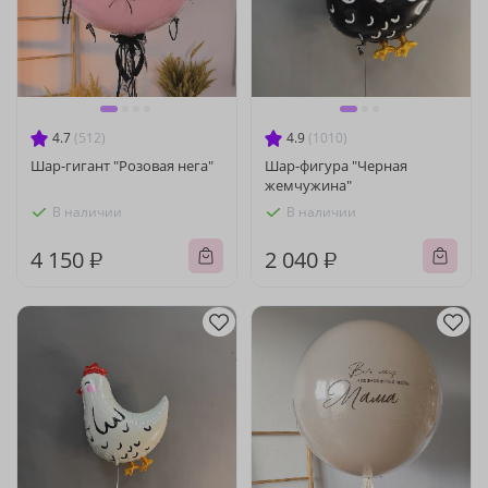
4.7
(512)
4.9
(1010)
Шар-гигант "Розовая нега"
Шар-фигура "Черная
жемчужина"
В наличии
В наличии
4 150 ₽
2 040 ₽