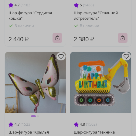
4.7
(1183)
5
(1488)
Шар-фигура "Сердитая
Шар-фигура "Стальной
кошка"
истребитель"
В наличии
В наличии
2 440 ₽
2 380 ₽
4.7
(1523)
4.8
(1502)
Шар-фигура "Крылья
Шар-фигура "Техника