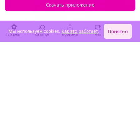
Скачать приложение
Мы используем cookies.
Как это работает
.
Понятно
Главная
Каталог
Корзина
Чат
Войти
5
(1030)
4.7
(1040)
Набор шаров "Послание с
Шар "Оазис тишины"
розой"
В наличии
В наличии
5 550 ₽
3 950 ₽