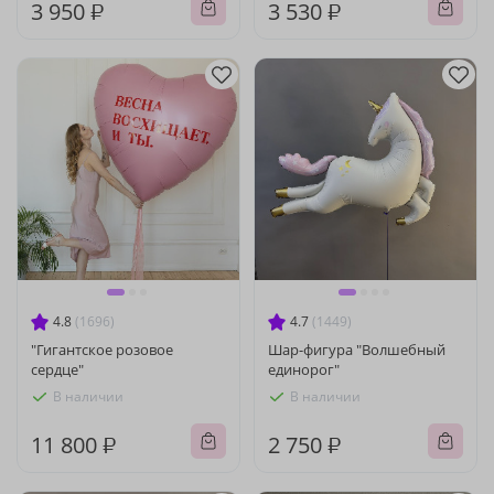
3 950 ₽
3 530 ₽
4.8
(1696)
4.7
(1449)
"Гигантское розовое
Шар-фигура "Волшебный
сердце"
единорог"
В наличии
В наличии
11 800 ₽
2 750 ₽