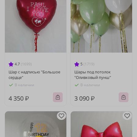
4.7
(1699)
5
(1719)
Шар с надписью "Большое
Шары под потолок
сердце"
"Оливковый пунш"
В наличии
В наличии
4 350 ₽
3 090 ₽