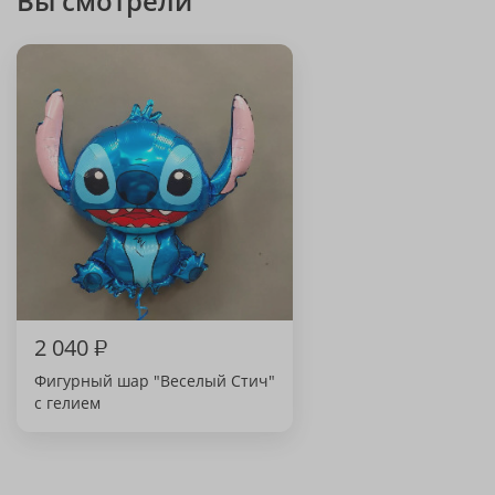
Вы смотрели
2 040
₽
Фигурный шар "Веселый Стич"
с гелием