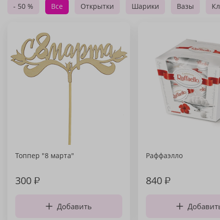
- 50 %
Все
Открытки
Шарики
Вазы
Кл
Топпер "8 марта"
Раффаэлло
300
₽
840
₽
Добавить
Добавит