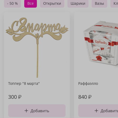
- 50 %
Все
Открытки
Шарики
Вазы
Кл
Топпер "8 марта"
Раффаэлло
300
₽
840
₽
Добавить
Добавит