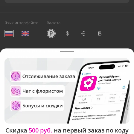
Язык интерфейса:
Валюта:
©
Служба круглосуточной доставки цветов в
Новосибирске
Русский Букет, 2026
Общество с ограниченной ответственностью «Технология»
ОГРН: 1195476081745, ИНН: 5410081997
Юридический адрес: г. Новосибирск, ул. Ипподромская,
д.42, оф. 3
Рейтинг Русского букета в г. Новосибирск
Скидка
500 руб.
на первый заказ по коду