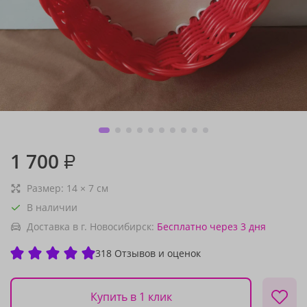
1 700
₽
Размер:
14
×
7
см
В наличии
Доставка в г. Новосибирск:
Бесплатно
через 3 дня
318 Отзывов и оценок
Купить в 1 клик