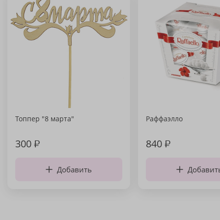
Топпер "8 марта"
Раффаэлло
300
₽
840
₽
Добавить
Добавит