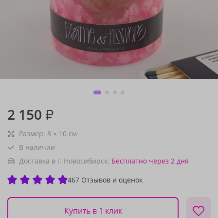
2 150
₽
Размер:
8
×
10
см
В наличии
Доставка в г. Новосибирск:
Бесплатно
через 2 дня
467 Отзывов и оценок
Купить в 1 клик