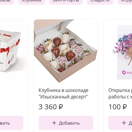
Клубника в шоколаде
Открытка
"Изысканный десерт"
работы с 
3 360
100
₽
₽
вить
Добавить
Д