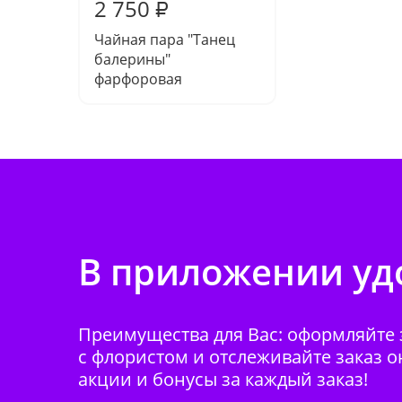
2 750
₽
Чайная пара "Танец
балерины"
фарфоровая
В приложении удо
Преимущества для Вас: оформляйте з
с флористом и отслеживайте заказ о
акции и бонусы за каждый заказ!