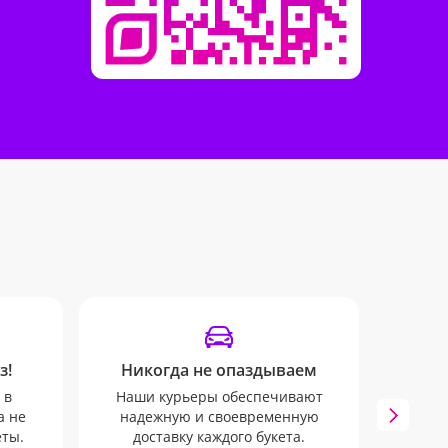
з!
Никогда не опаздываем
У
 в
Наши курьеры обеспечивают
Инфо
а не
надежную и своевременную
mail 
еты.
доставку каждого букета.
ни о