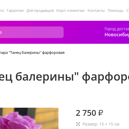
та
Гарантии
Для продавцов
Корп. клиентам
Контакты
Помощь
С
Город доста
Новосиби
пара "Танец балерины" фарфоровая
нец балерины" фарфор
2 750
₽
Размер:
15
×
15
см