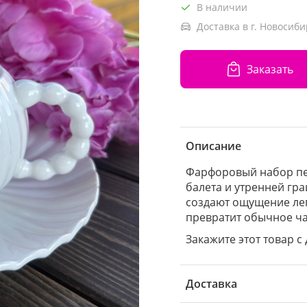
В наличии
Доставка в г. Новосиби
Заказать
Описание
Фарфоровый набор пер
балета и утренней гр
создают ощущение лег
превратит обычное ча
Закажите этот товар с
Доставка