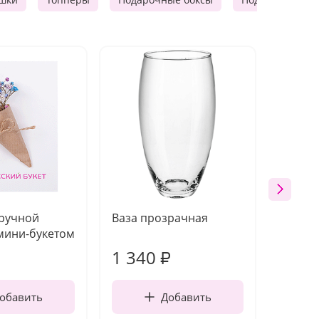
 ручной
Ваза прозрачная
Топпе
мини-букетом
1 340
170
₽
обавить
Добавить