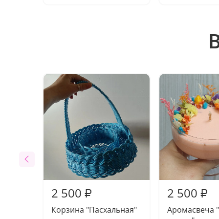
2 500
2 500
₽
₽
Корзина "Пасхальная"
Аромасвеча 