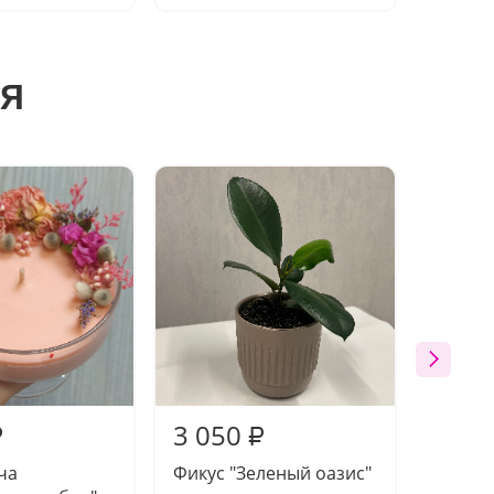
я
3 050
2 60
₽
₽
ча
Фикус "Зеленый оазис"
Компо