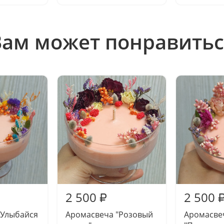
Вам может понравитьс
2 500
2 500
₽
"Улыбайся
Аромасвеча "Розовый
Аромасве