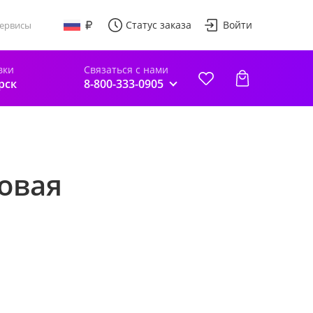
Статус заказа
Войти
ервисы
вки
Связаться с нами
рск
8-800-333-0905
овая