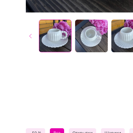
- 50 %
Все
Открытки
Шарики