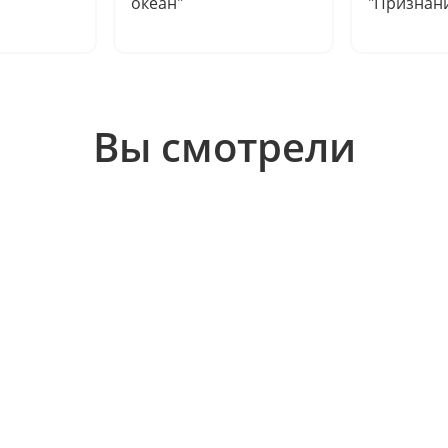
океан"
"Признани
Вы смотрели