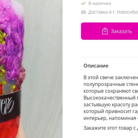
В наличии
Доставка в г. Новосиби
Заказать
Описание
В этой свече заключе
полупрозрачные стенк
которые сохраняют св
Высококачественный п
застывшую красоту ра
который привносит га
интерьер, напоминая о
Закажите этот товар с