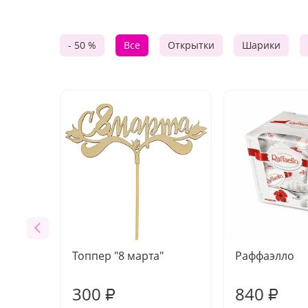
- 50 %
Все
Открытки
Шарики
Топпер "8 марта"
Раффаэлло
300
840
₽
₽