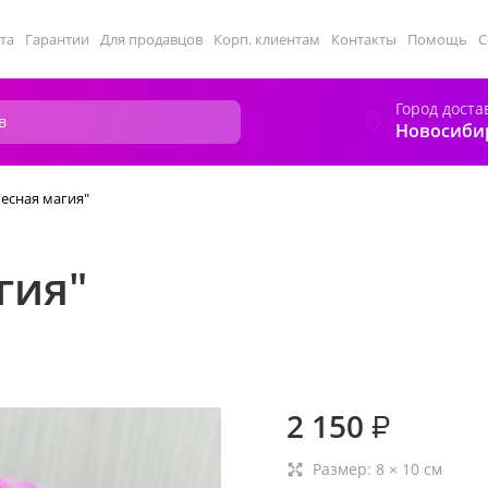
та
Гарантии
Для продавцов
Корп. клиентам
Контакты
Помощь
С
Город доста
Новосиби
Лесная магия"
гия"
2 150
₽
Размер:
8
×
10
см