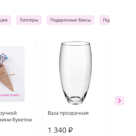
шки
Топперы
Подарочные боксы
Подарочные к
 ручной
Ваза прозрачная
Топпе
мини-букетом
1 340
170
₽