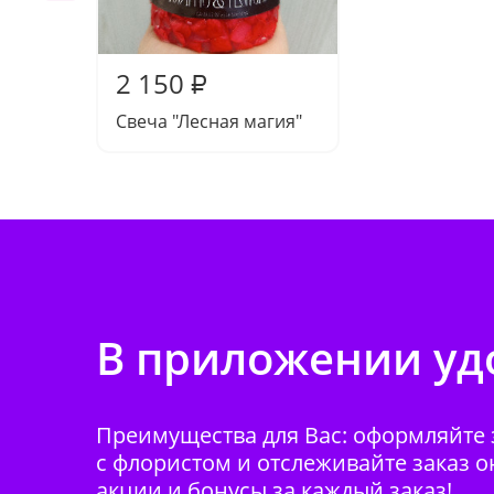
2 150
₽
Свеча "Лесная магия"
В приложении удо
Преимущества для Вас: оформляйте з
с флористом и отслеживайте заказ о
акции и бонусы за каждый заказ!