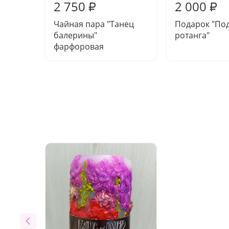
2 750
2 000
₽
₽
Чайная пара "Танец
Подарок "Под
балерины"
ротанга"
фарфоровая