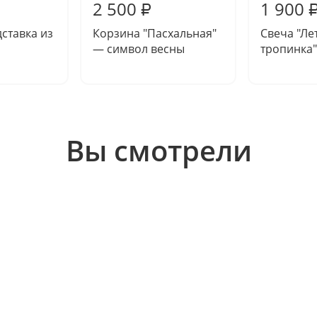
2 500
1 900
₽
ставка из
Корзина "Пасхальная"
Свеча "Ле
— символ весны
тропинка"
Вы смотрели