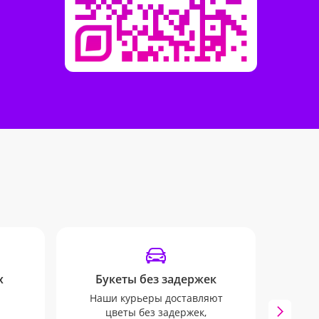
х
Букеты без задержек
У
Наши курьеры доставляют
Инфо
цветы без задержек,
mail 