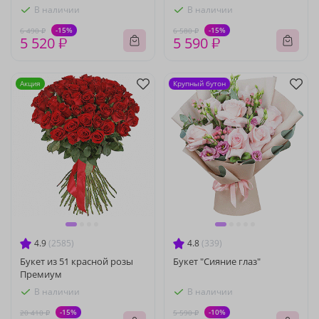
В наличии
В наличии
-15%
-15%
6 490 ₽
6 580 ₽
5 520 ₽
5 590 ₽
Акция
Крупный бутон
4.9
(2585)
4.8
(339)
Букет из 51 красной розы
Букет "Сияние глаз"
Премиум
В наличии
В наличии
-15%
-10%
20 410 ₽
5 590 ₽