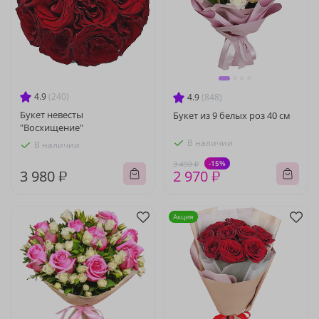
4.9
(240)
4.9
(848)
Букет невесты
Букет из 9 белых роз 40 см
"Восхищение"
В наличии
В наличии
-15%
3 490 ₽
3 980 ₽
2 970 ₽
Акция