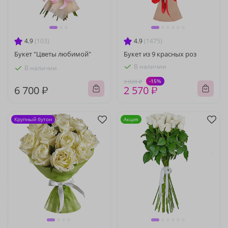
4.9
(103)
4.9
(1475)
Букет "Цветы любимой"
Букет из 9 красных роз
В наличии
В наличии
-15%
3 020 ₽
6 700 ₽
2 570 ₽
Крупный бутон
Акция