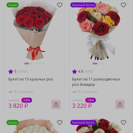
Акция
Крупный бутон
5
(2346)
4.9
(848)
Букет из 15 красных роз
Букет из 11 разноцветных
роз Эквадор
В наличии
В наличии
-15%
-15%
4 490 ₽
3 790 ₽
3 820 ₽
3 220 ₽
Акция
Крупный бутон