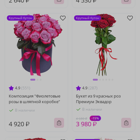
2 640 ₽
4 530 ₽
Крупный бутон
Крупный бутон
4.9
(551)
4.9
(287)
Композиция "Фиолетовые
Букет из 9 красных роз
розы в шляпной коробке"
Премиум Эквадор
В наличии
В наличии
-15%
4 680 ₽
4 920 ₽
3 980 ₽