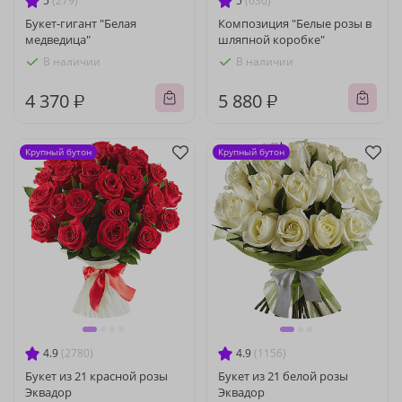
5
(279)
5
(630)
Букет-гигант "Белая
Композиция "Белые розы в
медведица"
шляпной коробке"
В наличии
В наличии
4 370 ₽
5 880 ₽
Крупный бутон
Крупный бутон
4.9
(2780)
4.9
(1156)
Букет из 21 красной розы
Букет из 21 белой розы
Эквадор
Эквадор