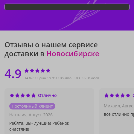
Отзывы о нашем сервисе
доставки в
Новосибирске
4.9
14 828 Оценок
9 951 Отзывов
503 905 Заказов
Отлично
Михаил,
Авгус
Постоянный клиент
все отлично п
Наталия,
Август 2026
Ребята, Вы- лучшие! Ребенок
счастлив!