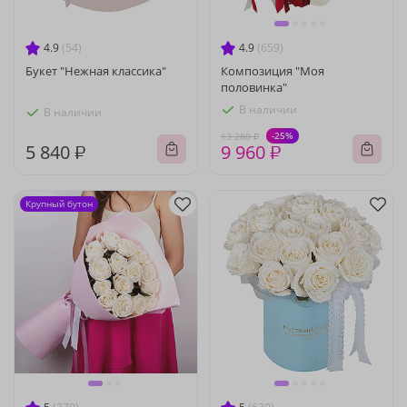
4.9
(54)
4.9
(659)
Букет "Нежная классика"
Композиция "Моя
половинка"
В наличии
В наличии
-25%
13 280 ₽
5 840 ₽
9 960 ₽
Крупный бутон