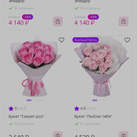
Эквадор
Эквадор
В наличии
В наличии
-15%
-15%
4 870 ₽
4 870 ₽
4 140 ₽
4 140 ₽
Крупный бутон
5
(943)
4.9
(101)
Букет "Секрет роз"
Букет "Люблю тебя"
В наличии
В наличии