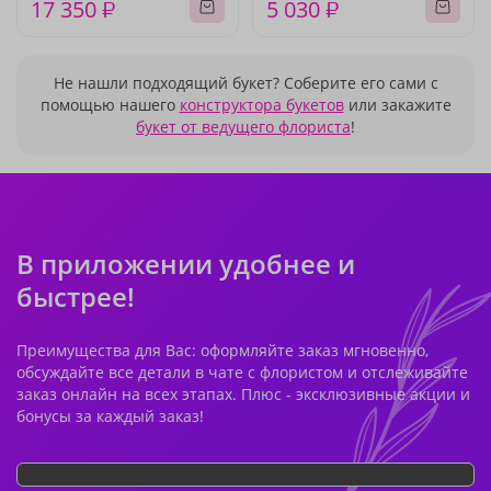
17 350 ₽
5 030 ₽
Не нашли подходящий букет? Соберите его сами с
помощью нашего
конструктора букетов
или закажите
букет от ведущего флориста
!
В приложении удобнее и
быстрее!
Преимущества для Вас: оформляйте заказ мгновенно,
обсуждайте все детали в чате с флористом и отслеживайте
заказ онлайн на всех этапах. Плюс - эксклюзивные акции и
бонусы за каждый заказ!