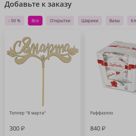
Добавьте к заказу
- 50 %
Все
Открытки
Шарики
Вазы
Кл
Топпер "8 марта"
Раффаэлло
300
₽
840
₽