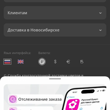
Клиентам
Доставка в Новосибирске
Язык интерфейса:
Валюта:
©
Служба круглосуточной доставки цветов в
Новосибирске
Русский Букет, 2026
Общество с ограниченной ответственностью «Технология»
ОГРН: 1195476081745, ИНН: 5410081997
Юридический адрес: г. Новосибирск, ул. Ипподромская,
д.42, оф. 3