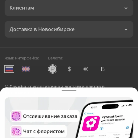
Клиентам
Доставка в Новосибирске
Язык интерфейса:
Валюта:
©
Служба круглосуточной доставки цветов в
Новосибирске
Русский Букет, 2026
Общество с ограниченной ответственностью «Технология»
ОГРН: 1195476081745, ИНН: 5410081997
Юридический адрес: г. Новосибирск, ул. Ипподромская,
д.42, оф. 3