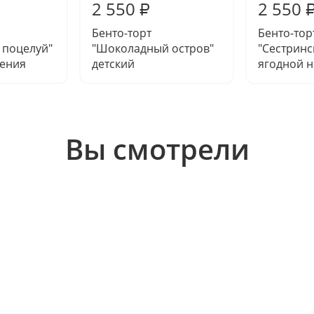
2 550
2 550
₽
Бенто-торт
Бенто-тор
 поцелуй"
"Шоколадный остров"
"Сестринс
дения
детский
ягодной 
Вы смотрели