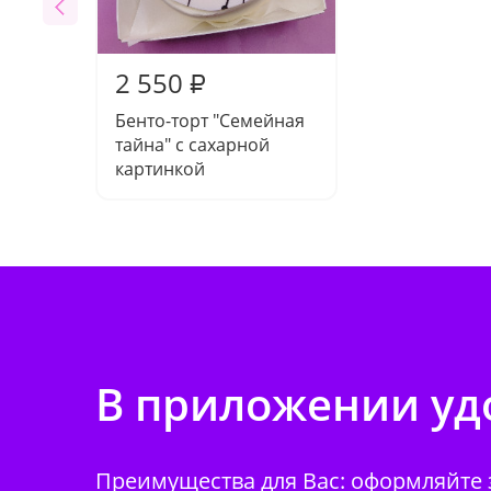
2 550
₽
Бенто-торт "Семейная
тайна" с сахарной
картинкой
В приложении удо
Преимущества для Вас: оформляйте з