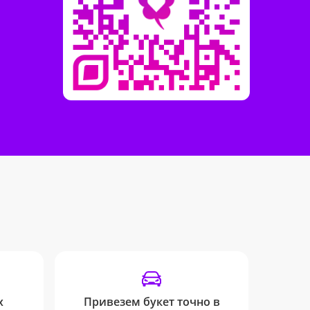
х
Привезем букет точно в
SM