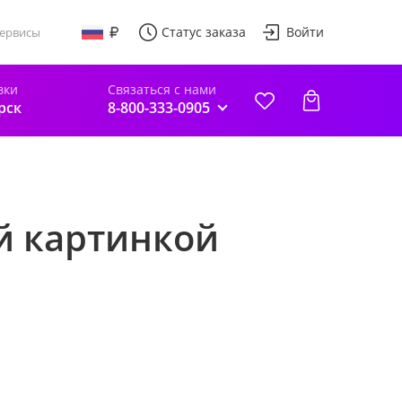
Статус заказа
Войти
ервисы
вки
Связаться с нами
рск
8-800-333-0905
ой картинкой