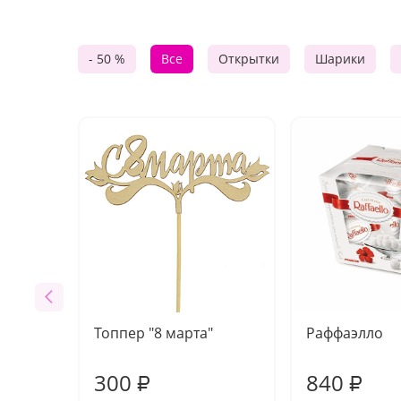
- 50 %
Все
Открытки
Шарики
Топпер "8 марта"
Раффаэлло
300
840
₽
₽