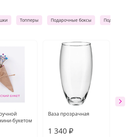
шки
Топперы
Подарочные боксы
Подарочные к
 ручной
Ваза прозрачная
Топпе
мини-букетом
1 340
170
₽