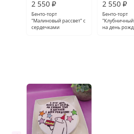
2 550
2 550
₽
₽
Бенто-торт
Бенто-торт
"Малиновый рассвет" с
"Клубничный
сердечками
на день рож