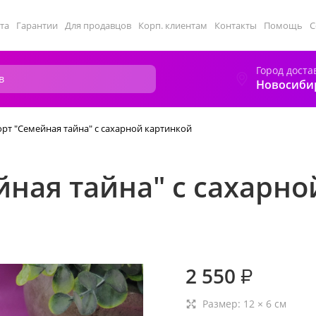
та
Гарантии
Для продавцов
Корп. клиентам
Контакты
Помощь
С
Город доста
Новосиби
орт "Семейная тайна" с сахарной картинкой
йная тайна" с сахарн
2 550
₽
Размер:
12
×
6
см