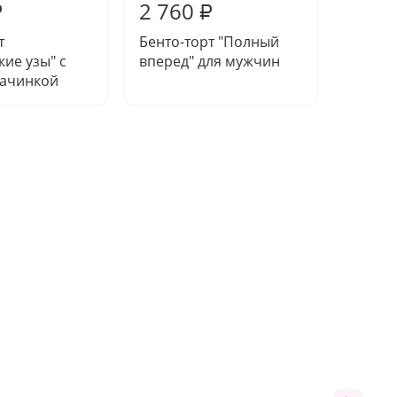
2 760
2 55
₽
₽
т
Бенто-торт "Полный
Бенто-
кие узы" с
вперед" для мужчин
сердце
начинкой
начин