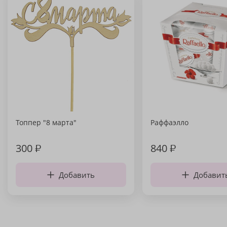
Топпер "8 марта"
Раффаэлло
300
₽
840
₽
Добавить
Добавит