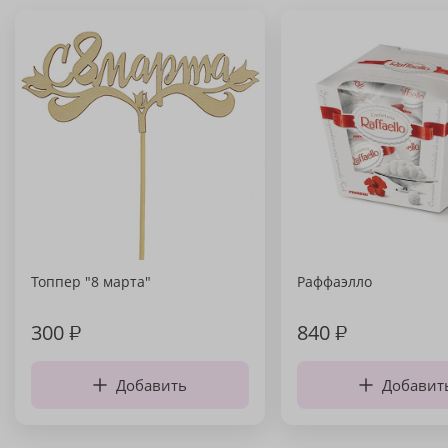
Топпер "8 марта"
Раффаэлло
300
₽
840
₽
Добавить
Добавит