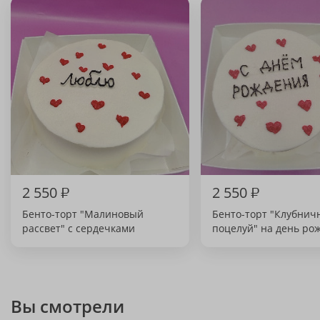
2 550
₽
2 550
₽
Бенто-торт "Малиновый
Бенто-торт "Клубни
рассвет" с сердечками
поцелуй" на день ро
Вы смотрели