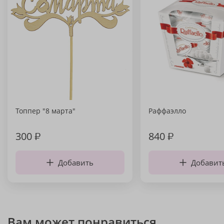
Топпер "8 марта"
Раффаэлло
300
₽
840
₽
Добавить
Добавит
Вам может понравиться