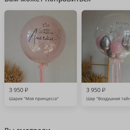
3 950
₽
3 950
₽
Шарик "Моя принцесса"
Шар "Воздушная тай