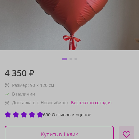
4 350
₽
Размер:
90
×
120
см
В наличии
Доставка в г. Новосибирск:
Бесплатно
сегодня
690 Отзывов и оценок
Купить в 1 клик