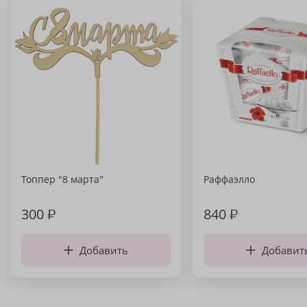
Топпер "8 марта"
Раффаэлло
300
₽
840
₽
Добавить
Добавит