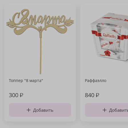
Топпер "8 марта"
Раффаэлло
300
₽
840
₽
Добавить
Добавит