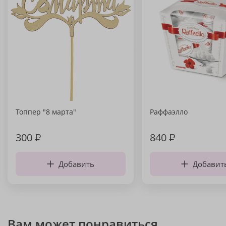
Топпер "8 марта"
Раффаэлло
300
₽
840
₽
Добавить
Добавит
Вам может понравиться