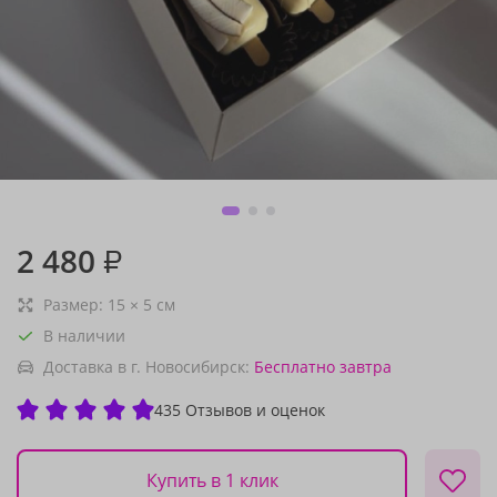
2 480
₽
Размер:
15
×
5
см
В наличии
Доставка в г. Новосибирск:
Бесплатно
завтра
435 Отзывов и оценок
Купить в 1 клик