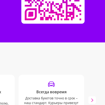
х
Всегда вовремя
Доставка букетов точно в срок –
Инфо
наш стандарт. Курьеры привезут
mail 
телю,