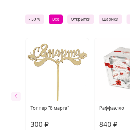
- 50 %
Все
Открытки
Шарики
Топпер "8 марта"
Раффаэлло
300
840
₽
₽