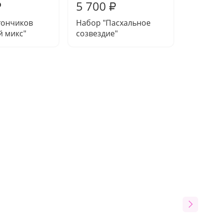
5 700
5 28
₽
₽
тончиков
Набор "Пасхальное
Шокол
й микс"
созвездие"
нежнос