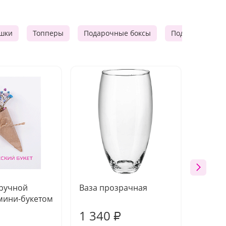
шки
Топперы
Подарочные боксы
Подарочные к
 ручной
Ваза прозрачная
Топпе
мини-букетом
1 340
170
₽