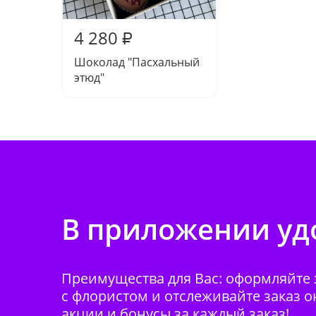
4 280
₽
Шоколад "Пасхальный
этюд"
В приложении удо
Преимущества для Вас: оформляйте з
с флористом и отслеживайте заказ о
акции и бонусы за каждый заказ!