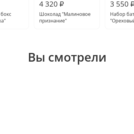
4 320
3 550
₽
бокс
Шоколад "Малиновое
Набор ба
ка"
признание"
"Ореховы
Вы смотрели