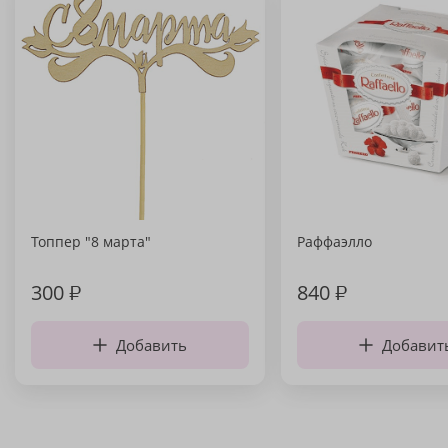
Топпер "8 марта"
Раффаэлло
300
₽
840
₽
Добавить
Добавит