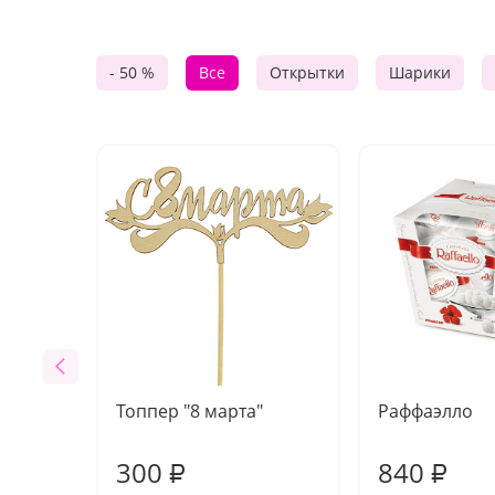
- 50 %
Все
Открытки
Шарики
Топпер "8 марта"
Раффаэлло
300
840
₽
₽