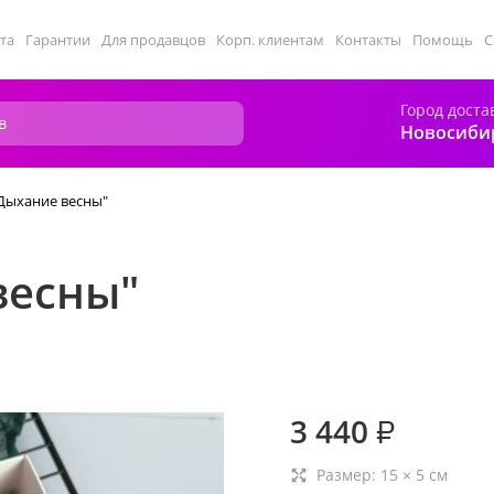
та
Гарантии
Для продавцов
Корп. клиентам
Контакты
Помощь
С
Город доста
Новосиби
Дыхание весны"
весны"
3 440
₽
Размер:
15
×
5
см