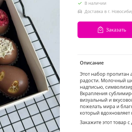
В наличии
Доставка в г. Новосиби
Заказать
Описание
Этот набор пропитан 
радости. Молочный ш
надписью, символизир
Вкрапления сублимиро
визуальный и вкусовой
пожелать мира и благ
который вдохновляет 
Закажите этот товар с