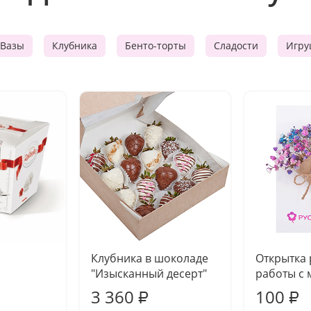
Вазы
Клубника
Бенто-торты
Сладости
Игру
Клубника в шоколаде
Открытка
"Изысканный десерт"
работы с 
3 360
100
₽
₽