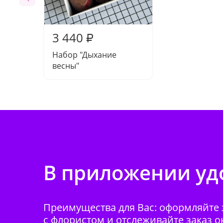
3 440
₽
Набор "Дыхание
весны"
В приложении удо
Преимущества для Вас: оформляйте з
с флористом и отслеживайте заказ о