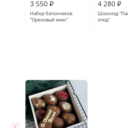
3 550
4 280
₽
₽
Набор батончиков
Шоколад "Па
"Ореховый микс"
этюд"