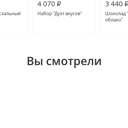
4 070
3 440
₽
схальный
Набор "Дуэт вкусов"
Шоколад 
облако"
Вы смотрели