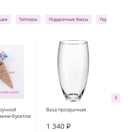
шки
Топперы
Подарочные боксы
Подарочные к
 ручной
Ваза прозрачная
Топпе
мини-букетом
1 340
170
₽