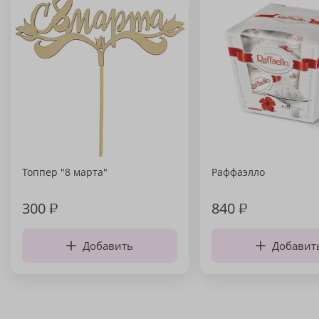
Топпер "8 марта"
Раффаэлло
300
₽
840
₽
Добавить
Добавит