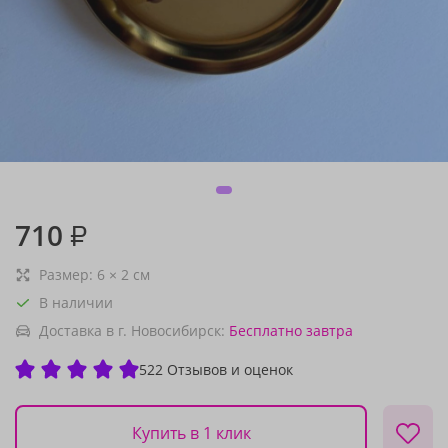
710
₽
Размер:
6
×
2
см
В наличии
Доставка в г. Новосибирск:
Бесплатно
завтра
522 Отзывов и оценок
Купить в 1 клик