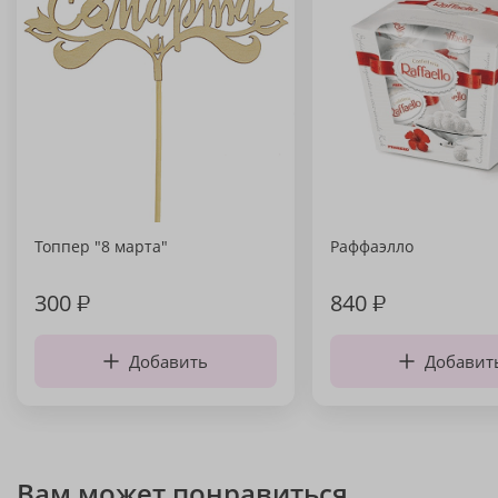
Топпер "8 марта"
Раффаэлло
300
₽
840
₽
Добавить
Добавит
Вам может понравиться