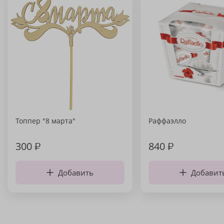
Топпер "8 марта"
Раффаэлло
300
₽
840
₽
Добавить
Добавит