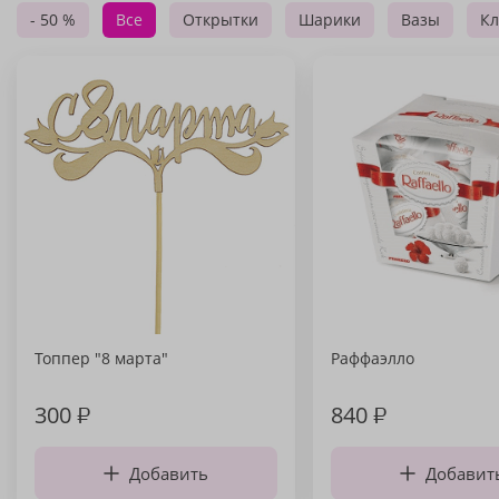
- 50 %
Все
Открытки
Шарики
Вазы
Кл
Топпер "8 марта"
Раффаэлло
300
₽
840
₽
Добавить
Добавит