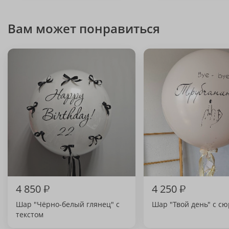
Вам может понравиться
4 850
₽
4 250
₽
Шар "Чёрно-белый глянец" с
Шар "Твой день" с с
текстом