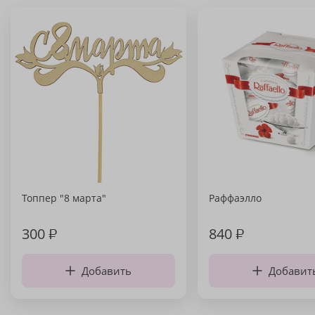
Топпер "8 марта"
Раффаэлло
300
₽
840
₽
Добавить
Добавит