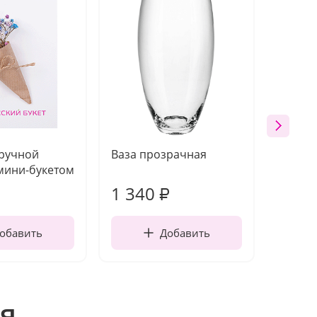
 ручной
Ваза прозрачная
Топпе
мини-букетом
1 340
170
₽
обавить
Добавить
я