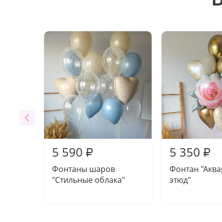
5 590
5 350
₽
₽
Фонтаны шаров
Фонтан "Акв
"Стильные облака"
этюд"