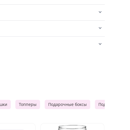
шки
Топперы
Подарочные боксы
Подарочные к