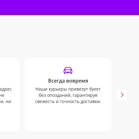
!
Всегда вовремя
У
адрес
Наши курьеры привезут букет
Инфо
не
без опозданий, гарантируя
mail 
и, ни
свежесть и точность доставки.
ни о