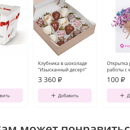
Клубника в шоколаде
Открытка
"Изысканный десерт"
работы с 
3 360
100
₽
₽
вить
Добавить
Д
Вам может понравитьс