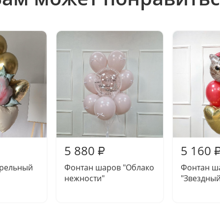
5 880
5 160
₽
арельный
Фонтан шаров "Облако
Фонтан ш
нежности"
"Звездный