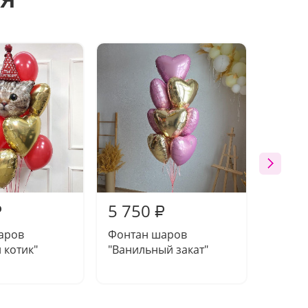
5 750
5 75
₽
₽
аров
Фонтан шаров
Фонта
 котик"
"Ванильный закат"
"Пламе