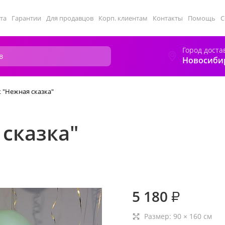
та
Гарантии
Для продавцов
Корп. клиентам
Контакты
Помощь
С
Город доста
Новосиби
 "Нежная сказка"
сказка"
5 180
₽
Размер:
90
×
160
см