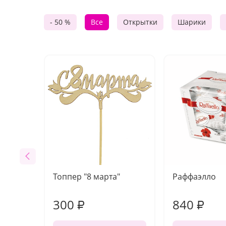
- 50 %
Все
Открытки
Шарики
Топпер "8 марта"
Раффаэлло
300
840
₽
₽