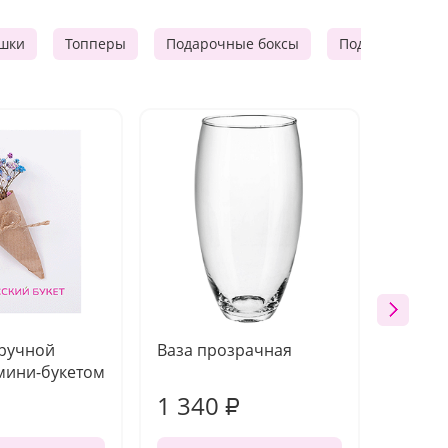
шки
Топперы
Подарочные боксы
Подарочные к
 ручной
Ваза прозрачная
Топпе
мини-букетом
1 340
170
₽