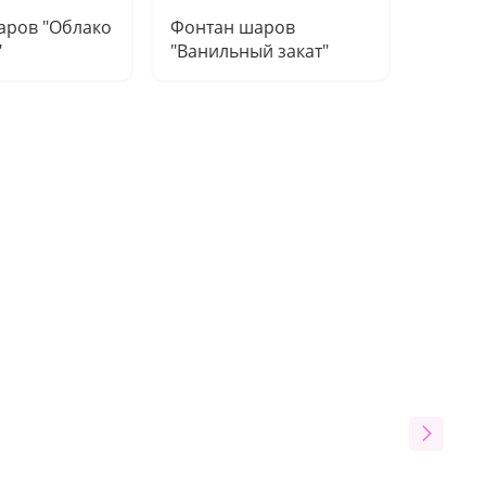
аров "Облако
Фонтан шаров
Фонта
"
"Ванильный закат"
"Пламе