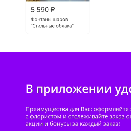
5 590
₽
Фонтаны шаров
"Стильные облака"
В приложении удо
Преимущества для Вас: оформляйте з
с флористом и отслеживайте заказ о
акции и бонусы за каждый заказ!