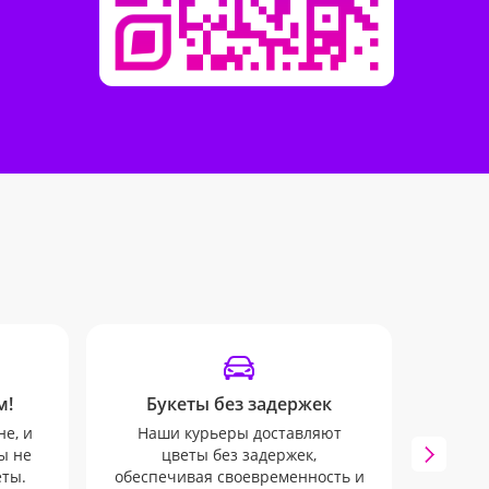
м!
Букеты без задержек
От
не, и
Наши курьеры доставляют
ы не
цветы без задержек,
Вы б
еты.
обеспечивая своевременность и
SMS 