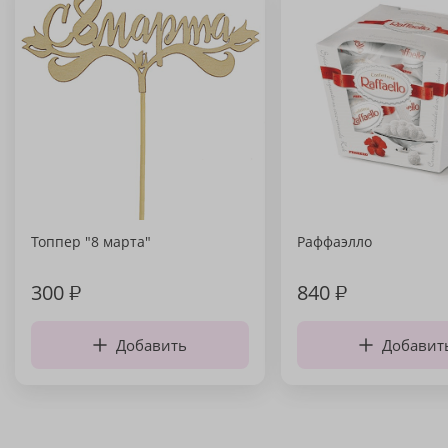
Топпер "8 марта"
Раффаэлло
300
₽
840
₽
Добавить
Добавит