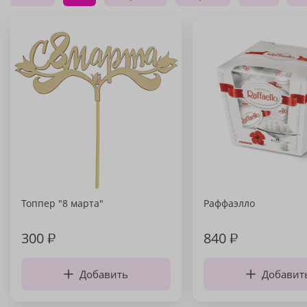
Топпер "8 марта"
Раффаэлло
300
₽
840
₽
Добавить
Добавит