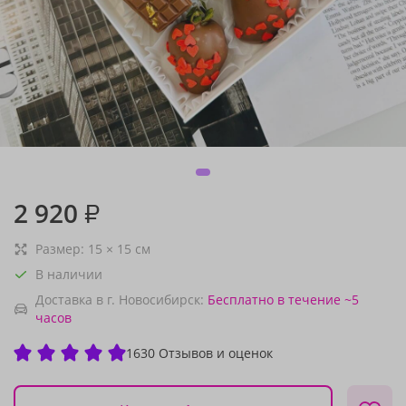
2 920
₽
Размер:
15
×
15
см
В наличии
Доставка в г. Новосибирск:
Бесплатно
в течение ~5
часов
1630 Отзывов и оценок