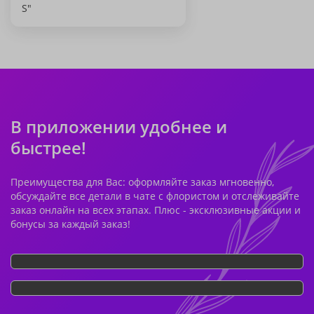
S"
В приложении удобнее и
быстрее!
Преимущества для Вас: оформляйте заказ мгновенно,
обсуждайте все детали в чате с флористом и отслеживайте
заказ онлайн на всех этапах. Плюс - эксклюзивные акции и
бонусы за каждый заказ!