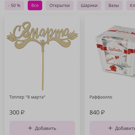
- 50 %
Все
Открытки
Шарики
Вазы
Кл
Топпер "8 марта"
Раффаэлло
300
₽
840
₽
Добавить
Добавит