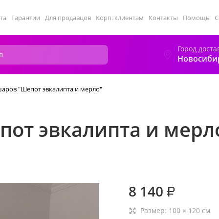
та
Гарантии
Для продавцов
Корп. клиентам
Контакты
Помощь
С
Город доста
Новосиби
аров "Шепот эвкалипта и мерло"
пот эвкалипта и мерл
8 140
₽
Размер:
100
×
120
см