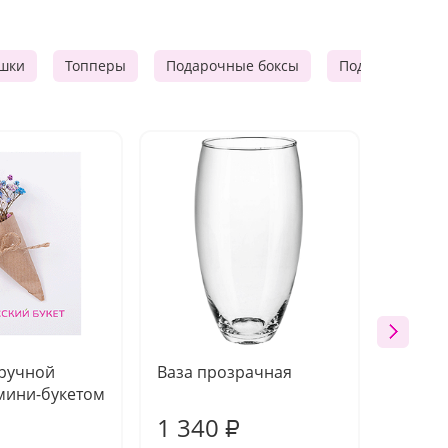
шки
Топперы
Подарочные боксы
Подарочные к
 ручной
Ваза прозрачная
Топпе
мини-букетом
1 340
170
₽