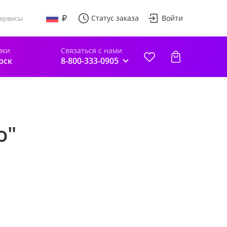
Статус заказа
Войти
ервисы
вки
Связаться с нами
рск
8-800-333-0905
о"