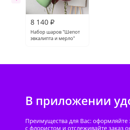
8 140
₽
Набор шаров "Шепот
эвкалипта и мерло"
В приложении удо
Преимущества для Вас: оформляйте з
с флористом и отслеживайте заказ о