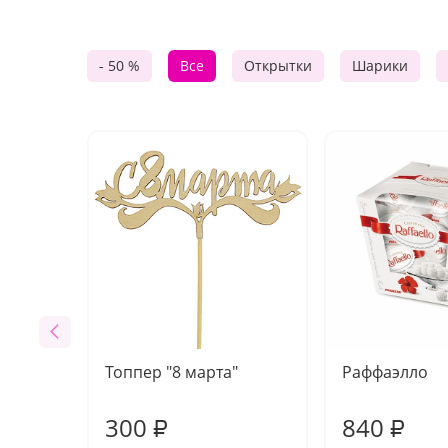
- 50 %
Все
Открытки
Шарики
Топпер "8 марта"
Раффаэлло
300
840
₽
₽