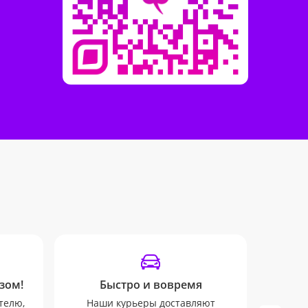
зом!
Быстро и вовремя
Отпр
телю,
Наши курьеры доставляют