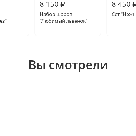
8 150
8 450
₽
в
Набор шаров
Сет "Нежн
ез"
"Любимый львенок"
Вы смотрели