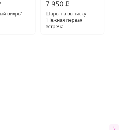
7 950
8 45
₽
₽
ый вихрь"
Шары на выписку
Сет ша
"Нежная первая
праздн
встреча"