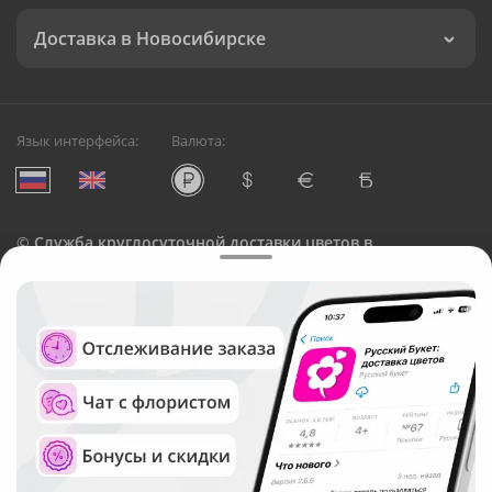
Доставка в Новосибирске
Язык интерфейса:
Валюта:
©
Служба круглосуточной доставки цветов в
Новосибирске
Русский Букет, 2026
Общество с ограниченной ответственностью «Технология»
ОГРН: 1195476081745, ИНН: 5410081997
Юридический адрес: г. Новосибирск, ул. Ипподромская,
д.42, оф. 3
Рейтинг Русского букета в г. Новосибирск