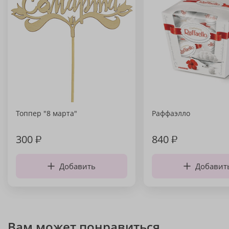
Топпер "8 марта"
Раффаэлло
300
₽
840
₽
Добавить
Добавит
Вам может понравиться