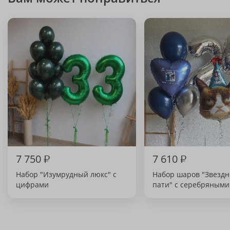
7 750
₽
7 610
₽
Набор "Изумрудный люкс" с
Набор шаров "Звездн
цифрами
пати" с серебряным