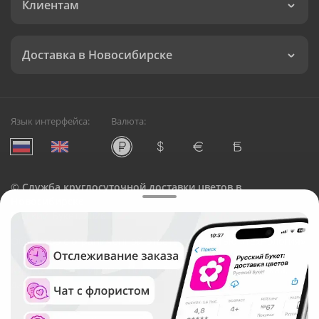
Клиентам
Доставка в Новосибирске
Язык интерфейса:
Валюта:
©
Служба круглосуточной доставки цветов в
Новосибирске
Русский Букет, 2026
Общество с ограниченной ответственностью «Технология»
ОГРН: 1195476081745, ИНН: 5410081997
Юридический адрес: г. Новосибирск, ул. Ипподромская,
д.42, оф. 3