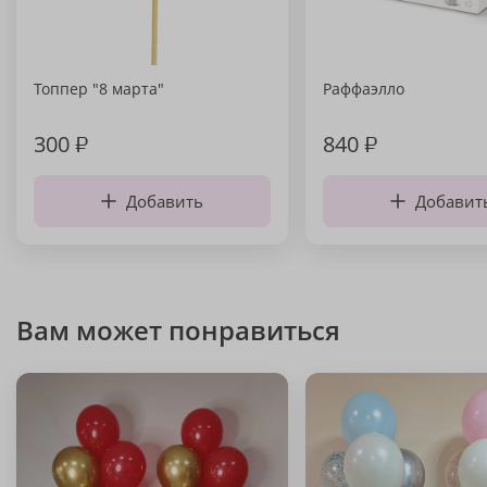
Топпер "8 марта"
Раффаэлло
300
₽
840
₽
Добавить
Добавит
Вам может понравиться