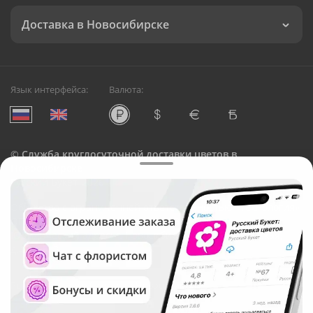
Доставка в Новосибирске
Язык интерфейса:
Валюта:
©
Служба круглосуточной доставки цветов в
Новосибирске
Русский Букет, 2026
Общество с ограниченной ответственностью «Технология»
ОГРН: 1195476081745, ИНН: 5410081997
Юридический адрес: г. Новосибирск, ул. Ипподромская,
д.42, оф. 3
Рейтинг Русского букета в г. Новосибирск