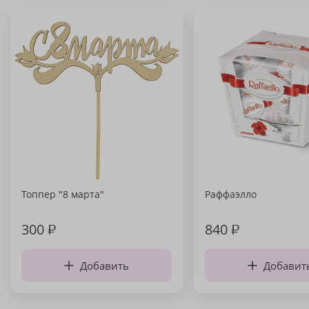
Топпер "8 марта"
Раффаэлло
300
₽
840
₽
Добавить
Добавит