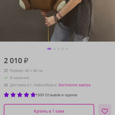
2 010
₽
Размер:
40
×
80
см
В наличии
Доставка в г. Новосибирск:
Бесплатно
завтра
1509 Отзывов и оценок
Купить в 1 клик