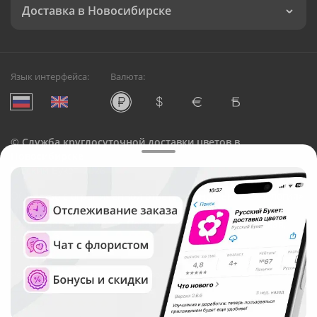
Доставка в Новосибирске
Язык интерфейса:
Валюта:
©
Служба круглосуточной доставки цветов в
Новосибирске
Русский Букет, 2026
Общество с ограниченной ответственностью «Технология»
ОГРН: 1195476081745, ИНН: 5410081997
Юридический адрес: г. Новосибирск, ул. Ипподромская,
д.42, оф. 3
Рейтинг Русского букета в г. Новосибирск