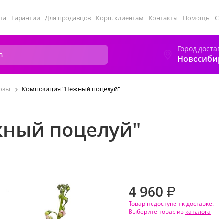
та
Гарантии
Для продавцов
Корп. клиентам
Контакты
Помощь
С
Город доста
Новосиби
озы
Композиция "Нежный поцелуй"
ный поцелуй"
4 960
₽
Товар недоступен к доставке.
Выберите товар из
каталога