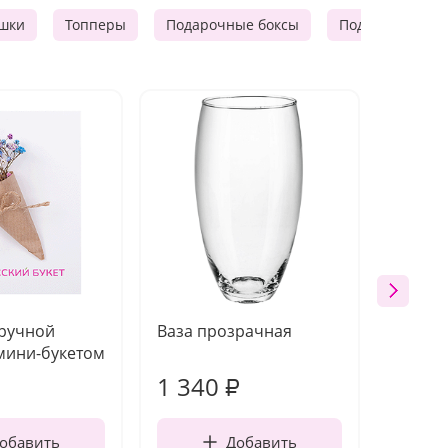
шки
Топперы
Подарочные боксы
Подарочные к
 ручной
Ваза прозрачная
Топпе
мини-букетом
1 340
170
₽
обавить
Добавить