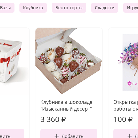
Вазы
Клубника
Бенто-торты
Сладости
Игру
Клубника в шоколаде
Открытка
"Изысканный десерт"
работы с 
3 360
100
₽
₽
вить
Добавить
Д