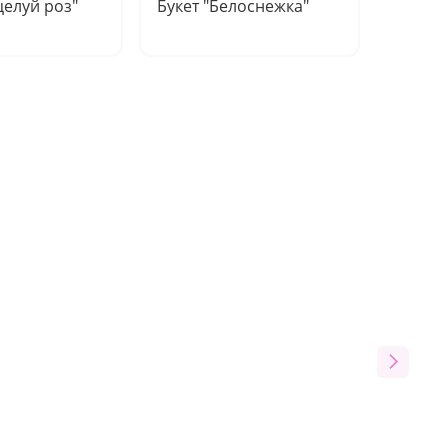
целуй роз"
Букет "Белоснежка"
Букет 