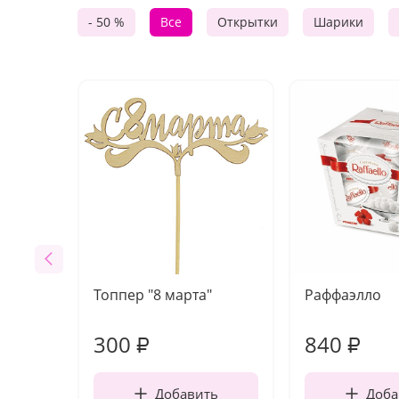
- 50 %
Все
Открытки
Шарики
Топпер "8 марта"
Раффаэлло
300
840
₽
₽
Добавить
Доба