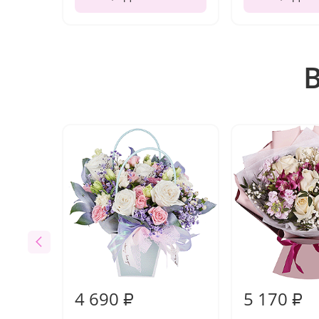
4 690
5 170
₽
₽