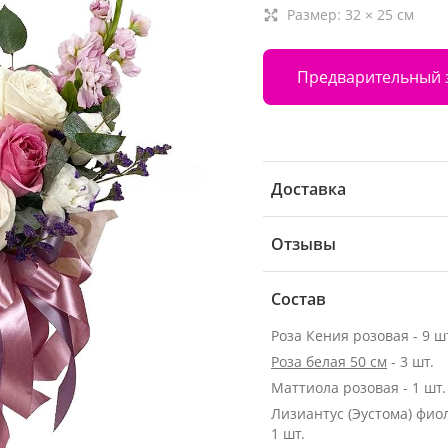
Размер:
32
×
25
см
Предварительный 
Доставка
Отзывы
Состав
Роза Кения розовая - 9 ш
Роза белая 50 см
- 3 шт.
Маттиола розовая - 1 шт.
Лизиантус (Эустома) фио
1 шт.