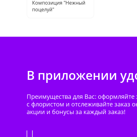
Композиция "Нежный
поцелуй"
В приложении удо
Преимущества для Вас: оформляйте з
с флористом и отслеживайте заказ о
акции и бонусы за каждый заказ!