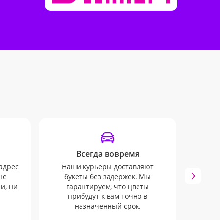
Всегда вовремя
адрес
Наши курьеры доставляют
не
букеты без задержек. Мы
Вы б
и, ни
гарантируем, что цветы
SMS 
прибудут к вам точно в
з
назначенный срок.
офо