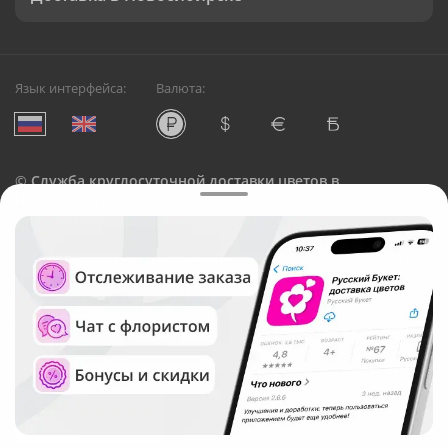
Язык интерфейса:
Валюта:
©
Служба круглосуточной доставки цветов в
Новосибирске
Русский Букет, 2026
Общество с ограниченной ответственностью «Технология»
ОГРН: 1195476081745, ИНН: 5410081997
Юридический адрес: г. Новосибирск, ул. Ипподромская,
д.42, оф. 3
Рейтинг Русского букета в г. Новосибирск