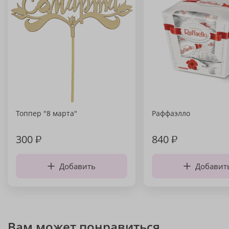
Топпер "8 марта"
Раффаэлло
300
₽
840
₽
Добавить
Добавит
Вам может понравиться