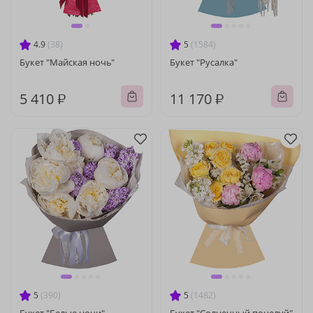
4.9
(38)
5
(1584)
Букет "Майская ночь"
Букет "Русалка"
5 410 ₽
11 170 ₽
5
(390)
5
(1482)