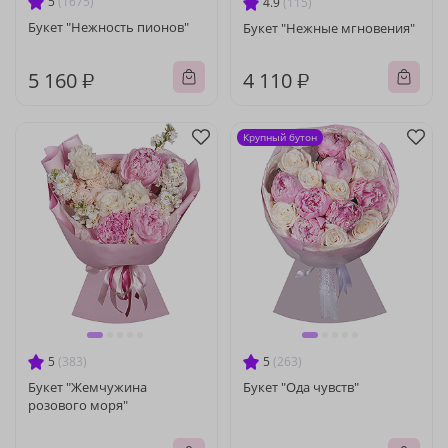
5
(1675)
4.9
(115)
Букет "Нежность пионов"
Букет "Нежные мгновения"
5 160 ₽
4 110 ₽
Крупный бутон
5
(383)
5
(263)
Букет "Жемчужина
Букет "Ода чувств"
розового моря"