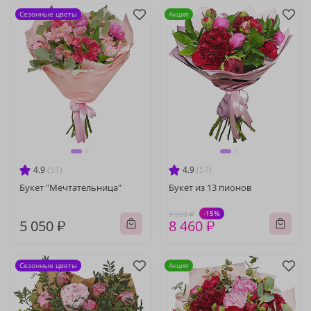
Сезонные цветы
Акция
4.9
(51)
4.9
(57)
Букет "Мечтательница"
Букет из 13 пионов
-15%
9 950 ₽
5 050 ₽
8 460 ₽
Сезонные цветы
Акция