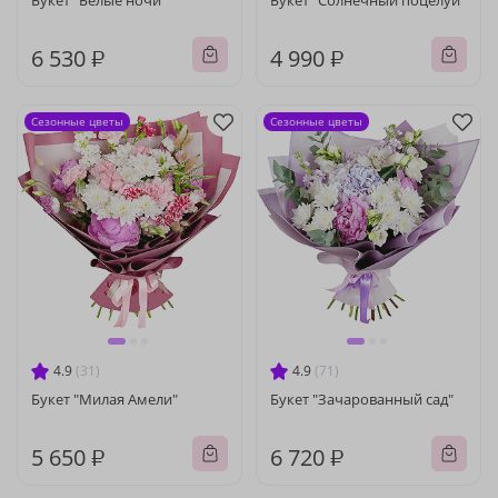
Букет "Белые ночи"
Букет "Солнечный поцелуй"
6 530 ₽
4 990 ₽
Сезонные цветы
Сезонные цветы
4.9
(31)
4.9
(71)
Букет "Милая Амели"
Букет "Зачарованный сад"
5 650 ₽
6 720 ₽