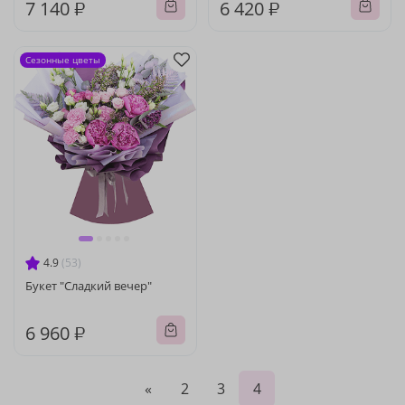
7 140 ₽
6 420 ₽
Сезонные цветы
4.9
(53)
Букет "Сладкий вечер"
6 960 ₽
«
2
3
4