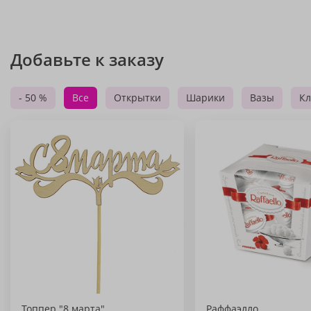
Добавьте к заказу
- 50 %
Все
Открытки
Шарики
Вазы
Кл
Топпер "8 марта"
Раффаэлло