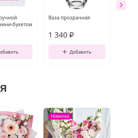
 ручной
Ваза прозрачная
Топпе
мини-букетом
1 340
170
₽
обавить
Добавить
я
Новинка