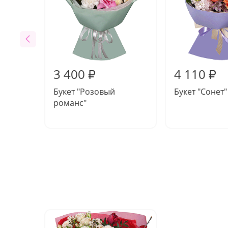
3 400
4 110
₽
₽
Букет "Розовый
Букет "Сонет"
романс"