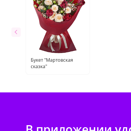
Букет "Мартовская
сказка"
В приложении удо