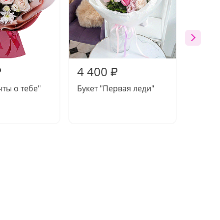
4 400
6 61
₽
₽
чты о тебе"
Букет "Первая леди"
Компо
"Моло
яблочк