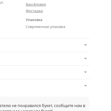
шт.
Ваксфловер
Фисташка
Упаковка
Современная упаковка
ателю не понравился букет, сообщите нам в
 часов и мы заменим букет!