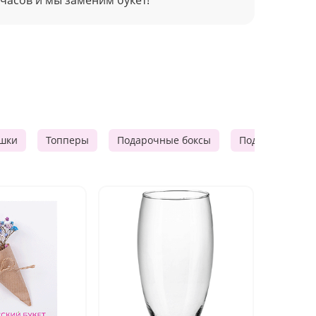
шки
Топперы
Подарочные боксы
Подарочные к