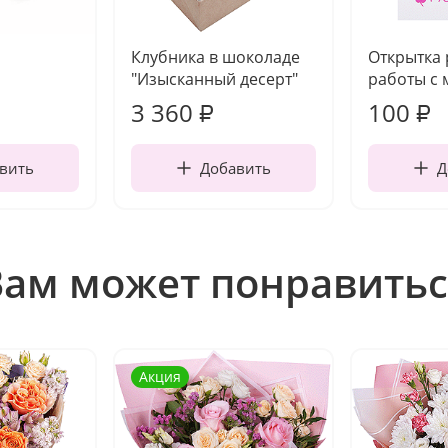
Клубника в шоколаде
Открытка
"Изысканный десерт"
работы с 
3 360
100
₽
₽
вить
Добавить
Д
Вам может понравитьс
Акция