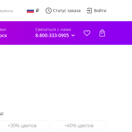
Статус заказа
Войти
ервисы
вки
Связаться с нами
рск
8-800-333-0905
а:
+30% цветов
+60% цветов