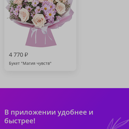
4 770
₽
Букет "Магия чувств"
В приложении удобнее и
быстрее!