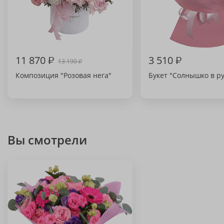
11 870
₽
3 510
₽
13 190
₽
Композиция "Розовая нега"
Букет "Солнышко в ру
Вы смотрели